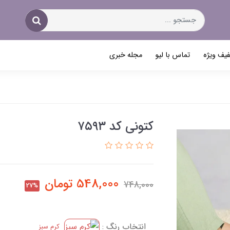
یف ویژه
تماس با لیو
مجله خبری
کتونی کد ۷۵۹۳
548,000
تومان
748,000
27%
انتخاب رنگ :
کرم سبز