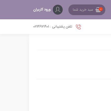
ورود کاربران
سبد خرید شما
0
تلفن پشتیبانی : 02146121901