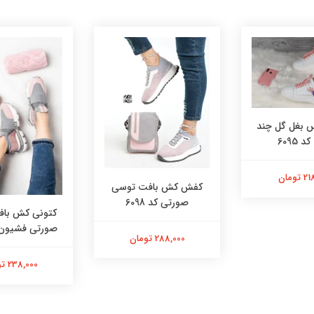
بغل گل چند
 6095
تومان
کفش کش بافت توسی
صورتی کد 6098
کتونی کش با
صورتی فشیون کد 
288,000 تومان
238,000 تومان