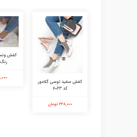
کفش ونس 
رنگ کد
218,000 
 گروهبانی سفید
کفش سفید توسی گلامور
صورتی 6076
کد 6023
218,000 تومان
238,000 تومان