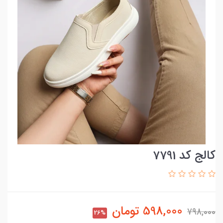
کالج کد 7791
598,000
تومان
798,000
26%