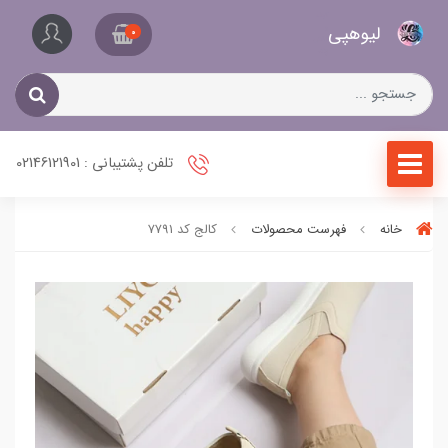
کیف
لیو‌هپی
و
0
کفش
زنانه
تلفن پشتیبانی : 02146121901
خانه
فهرست محصولات
کالج کد 7791