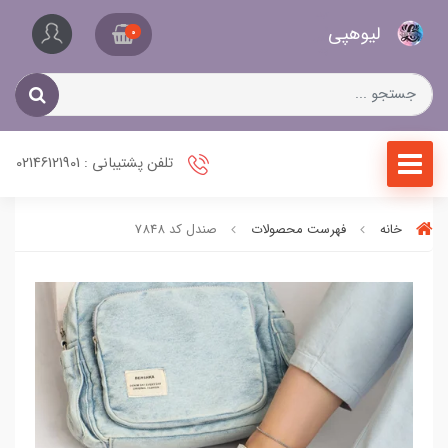
کیف
لیو‌هپی
و
0
کفش
زنانه
تلفن پشتیبانی : 02146121901
خانه
فهرست محصولات
صندل کد 7848