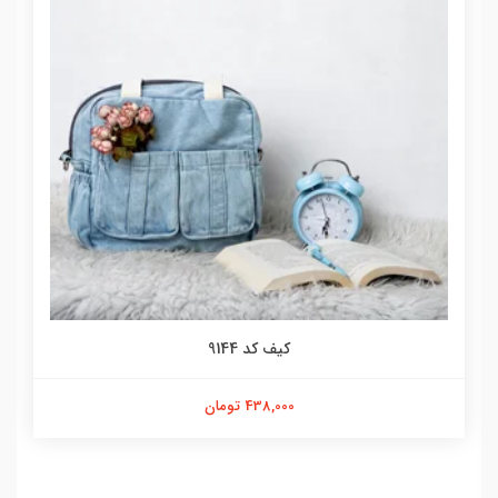
کیف کد 9144
438,000 تومان