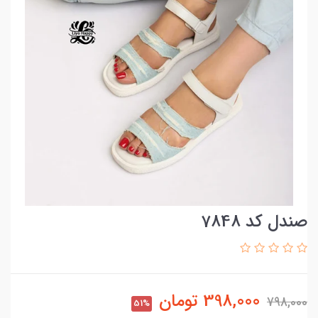
صندل کد 7848
398,000
تومان
798,000
51%