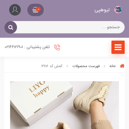
کیف
لیو‌هپی
و
0
کفش
زنانه
تلفن پشتیبانی : 02146121901
خانه
فهرست محصولات
کفش کد 7916