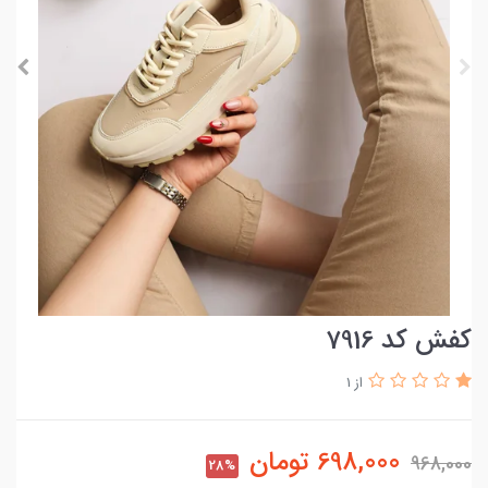
کفش کد 7916
از 1
698,000
تومان
968,000
28%