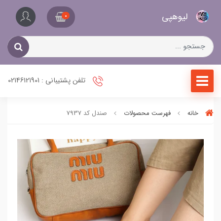
کیف
لیو‌هپی
و
0
کفش
زنانه
تلفن پشتیبانی : 02146121901
خانه
فهرست محصولات
صندل کد 7937