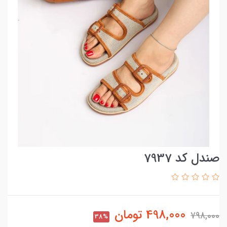
صندل کد 7937
498,000
تومان
798,000
38%