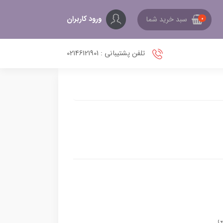
ورود کاربران
سبد خرید شما
0
تلفن پشتیبانی : 02146121901
ی