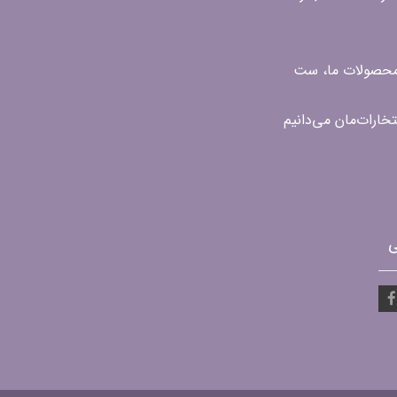
ن محصولات ما، ست
ی