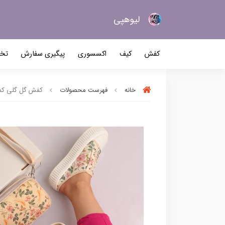
لیو‌هپی
کیف و کفش زنانه
کفش
کیف
اکسسوری
پیگیری سفارش
تخف
خانه
فهرست محصولات
کفش گل گلی کد 963