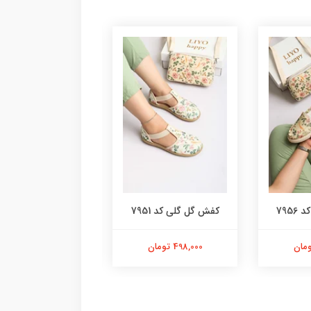
795
کفش گل گلی کد 7951
کیف کد 9563
498,000 تومان
598,000 تومان