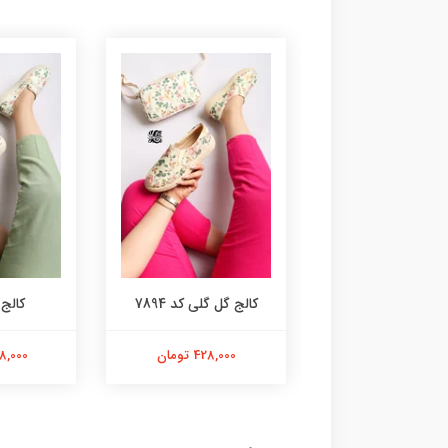
کیف کد 9563
کالج گل گلی کد 7894
کالج کد
598,000 تومان
428,000 تومان
558,000 