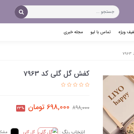
یف ویژه
تماس با لیو
مجله خبری
7
کفش گل گلی کد 7963
698,000
تومان
898,000
23%
انتخاب رنگ :
گل گلی
مشک