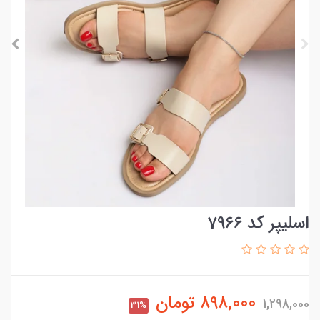
اسلیپر کد 7966
898,000
تومان
1,298,000
31%