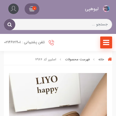
کیف
لیو‌هپی
و
0
کفش
زنانه
تلفن پشتیبانی : 02146121901
خانه
فهرست محصولات
اسلیپر کد 7966