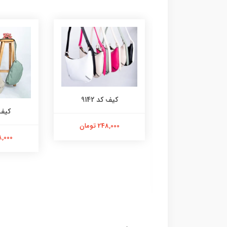
کیف کد 9142
کیف ک
248,000 تومان
418,000 
نس کد 7854
598,000 تومان