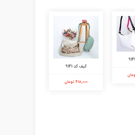
کیف کد 9141
418,000 تومان
ونس کد 7854
598,000 تومان