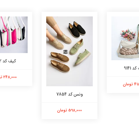
کیف کد 9142
د 9141
248,000 تومان
تومان
ونس کد 7854
598,000 تومان