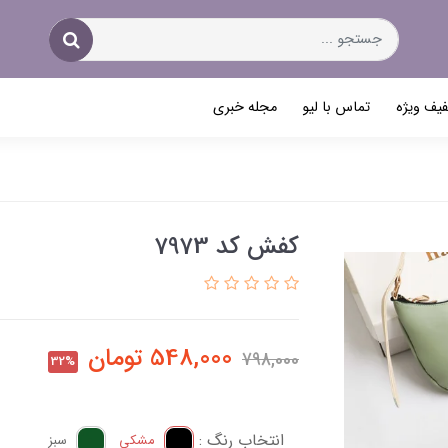
یف ویژه
تماس با لیو
مجله خبری
کفش کد 7973
548,000
تومان
798,000
32%
انتخاب رنگ :
مشکی
سبز