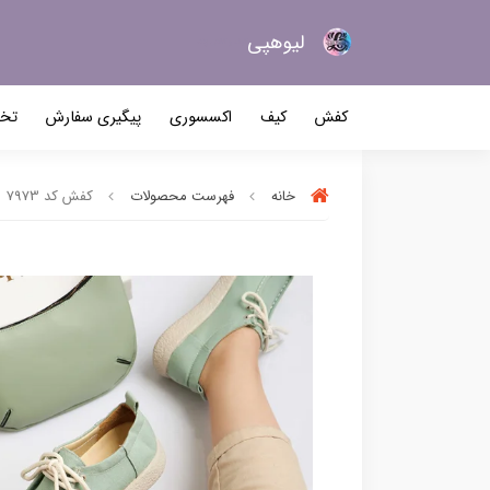
لیو‌هپی
کیف و کفش زنانه
کفش
کیف
اکسسوری
پیگیری سفارش
تخف
خانه
فهرست محصولات
کفش کد 7973