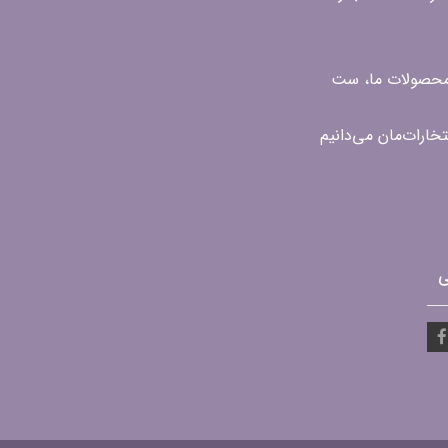
ن محصولات ما، ست
ی