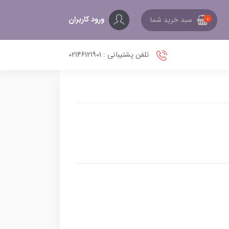
ورود کاربران
سبد خرید شما
0
تلفن پشتیبانی : 02146121901