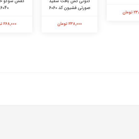
کتونی کش بافت سفید
کفش سوگو خر
صورتی فشیون کد 6060
6040
تومان
238,000 تومان
268,000 تومان