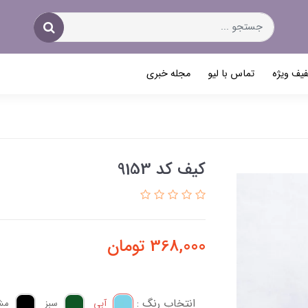
یف ویژه
تماس با لیو
مجله خبری
کیف کد 9153
368,000
تومان
انتخاب رنگ :
آبی
سبز
مش