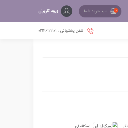
ورود کاربران
سبد خرید شما
0
تلفن پشتیبانی : 02146121901
کی
نسکافه ای