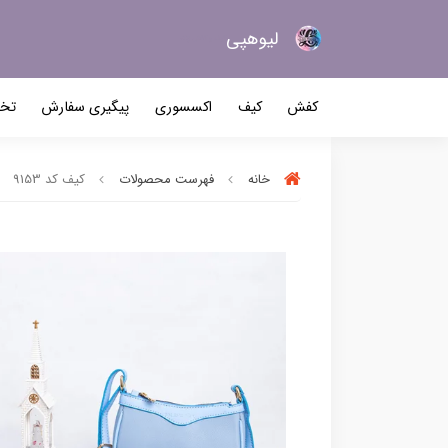
لیو‌هپی
کیف و کفش زنانه
کفش
کیف
اکسسوری
پیگیری سفارش
تخف
خانه
فهرست محصولات
کیف کد 9153