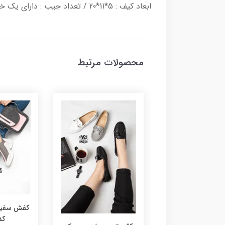
ابعاد کیف : 5*11*20 / تعداد جیب : دارای یک خانه و یک جیب در داخل کیف
محصولات مرتبط
کفش سفید 
کد 3