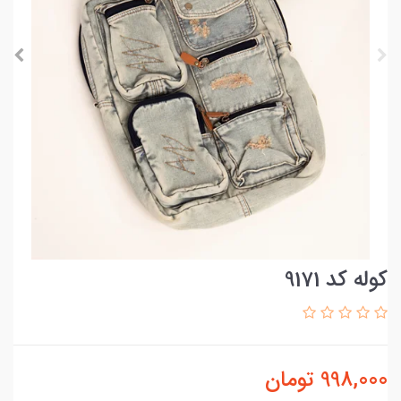
کوله کد 9171
998,000
تومان