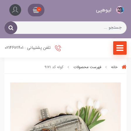
کیف
لیو‌هپی
و
0
کفش
زنانه
تلفن پشتیبانی : 02146121901
خانه
فهرست محصولات
کوله کد 9171