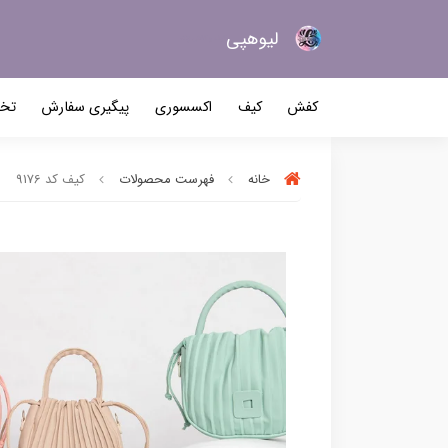
لیو‌هپی
کیف و کفش زنانه
کفش
کیف
اکسسوری
پیگیری سفارش
تخف
خانه
فهرست محصولات
کیف کد 9176