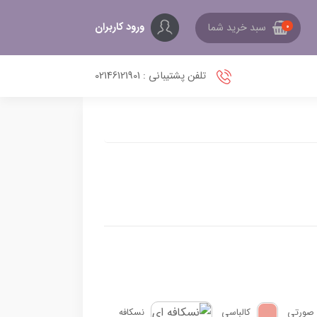
ورود کاربران
سبد خرید شما
0
تلفن پشتیبانی : 02146121901
صورتی
کالباسی
نسکافه