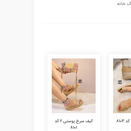
8103
کیف سرخ پوستی 2 کد
کیف پلنگی گرد کد 8100
8101