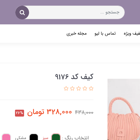
یف ویژه
تماس با لیو
مجله خبری
کیف کد 9176
328,000
تومان
438,000
26%
انتخاب رنگ :
سبز
مشکی