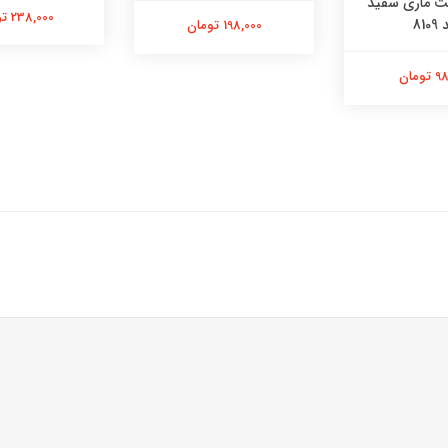
 ماری سفید
238,000 تومان
8109
198,000 تومان
ومان