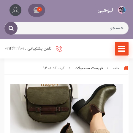
کیف
لیو‌هپی
و
0
کفش
زنانه
تلفن پشتیبانی : 02146121901
خانه
فهرست محصولات
کیف کد ۹۳۰۸