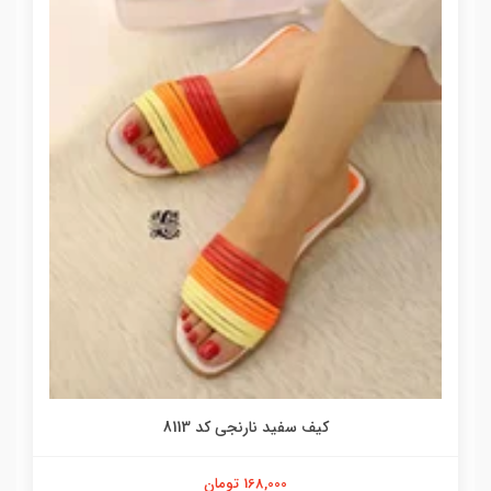
کیف سفید نارنجی کد 8113
168,000 تومان