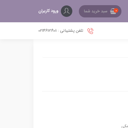
ورود کاربران
سبد خرید شما
0
تلفن پشتیبانی : 02146121901
کی