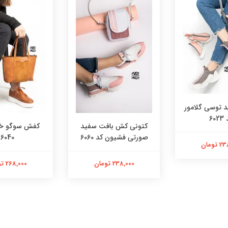
توسی گلامور
602
کتونی کش بافت سفید
کفش سوگو خر
صورتی فشیون کد 6060
6040
تومان
238,000 تومان
268,000 تومان