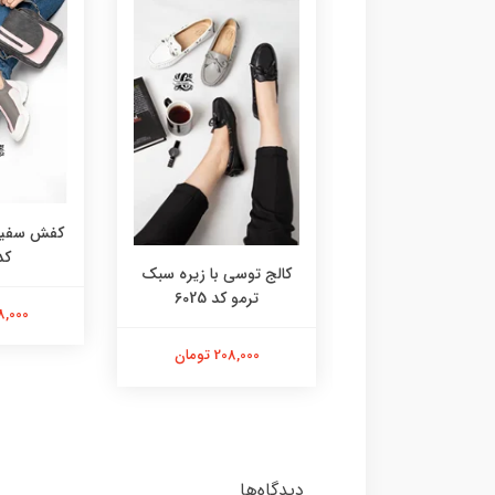
کفش سفید 
کد 3
مک کویین پلنگی
کالج توسی با زیره سبک
سفید کد 6052
ترمو کد 6025
238,000 
238,000 تومان
208,000 تومان
دیدگاه‌ها