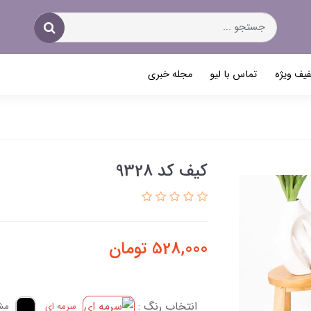
یف ویژه
تماس با لیو
مجله خبری
کیف کد 9328
528,000
تومان
انتخاب رنگ :
سرمه ای
مش