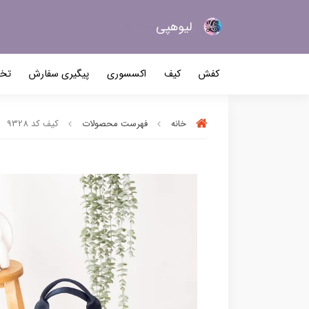
لیو‌هپی
کیف و کفش زنانه
کفش
کیف
اکسسوری
پیگیری سفارش
تخف
خانه
فهرست محصولات
کیف کد 9328