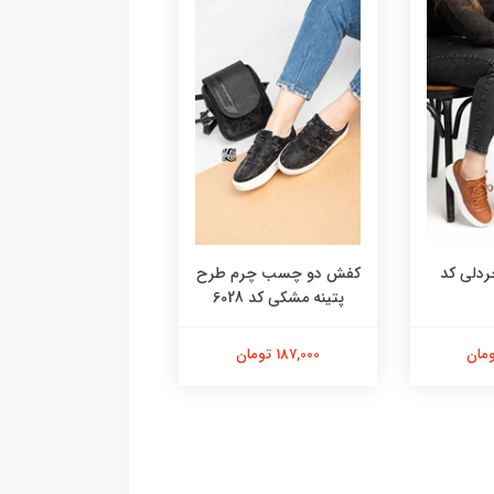
دلی کد
کفش دو چسب چرم طرح
کتونی کش بافت ت
پتینه مشکی کد 6028
صورتی فشیون کد 6059
187,000 تومان
238,000 تومان