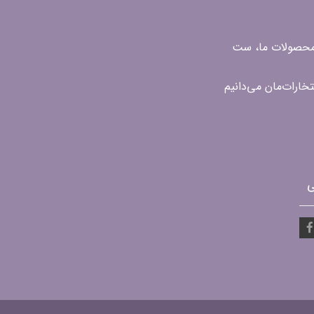
ن محصولات ما، ست
ی