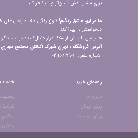
برای مشتریانش آسان‌تر و شیک‌تر کند.
ما در لیو، عاشق رنگیم
! تنوع رنگی بالا، طراحی‌های
دلخواهش را پیدا کند.
همچنین با بیش از ۸۵۰ هزار دنبال‌کننده در اینستاگرام، ارتباط مداوم و پاسخ‌گویی به سؤالات و بازخوردهای شما را یکی از افتخارات‌مان می‌دانیم
آدرس فروشگاه : تهران شهرک اکباتان مجتمع تجاری مگامال طبقه F2 واحد 237-239
شماره تلفن : ۰۲۱۴۶۱۲۱۹۰۱
راهنمای خرید
خدمات 
درباره ما
پشتیبانی - ۱۹۰۱
روش ارسال
شرایط ت
روش پرداخت
پیگیری
رهگیری 