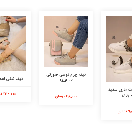
کیف چرم توسی صورتی
کیف کنفی لمه کد 
کد 8104
 ماری سفید
238,000 تومان
8109
198,000 تومان
ومان