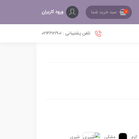
ورود کاربران
سبد خرید شما
0
تلفن پشتیبانی : 02146121901
کرم
مشکی
شیری