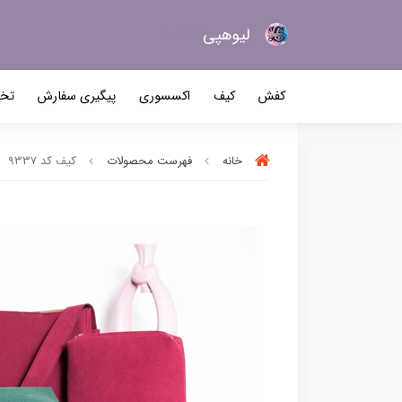
لیو‌هپی
کیف و کفش زنانه
کفش
کیف
اکسسوری
پیگیری سفارش
تخف
خانه
فهرست محصولات
کیف کد 9337