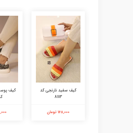
آدیداسی کد 8115
کیف سفید نارنجی کد
کیف پوست
8113
کد 
168,000 تومان
168,000 تومان
98,000 ت