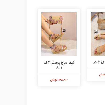
8103
کیف سرخ پوستی 2 کد
کیف پلنگی گرد کد 8100
8101
98,000 تومان
168,000 تومان