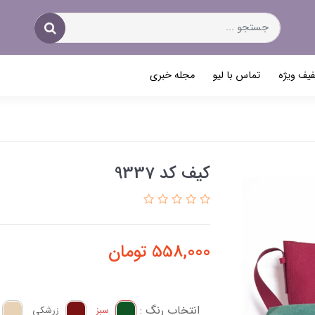
یف ویژه
تماس با لیو
مجله خبری
کیف کد 9337
558,000
تومان
انتخاب رنگ :
سبز
زرشکی