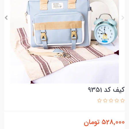
کیف کد 9351
528,000
تومان