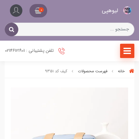
کیف
لیو‌هپی
و
0
کفش
زنانه
تلفن پشتیبانی : 02146121901
خانه
فهرست محصولات
کیف کد 9351