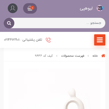
کیف
لیو‌هپی
و
0
کفش
زنانه
تلفن پشتیبانی : 02146121901
خانه
فهرست محصولات
کیف کد ۹۴۳۶