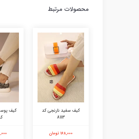
محصولات مرتبط
آدیداسی کد 8115
کیف سفید نارنجی کد
کیف پوست
8113
کد 
168,000 تومان
168,000 تومان
98,000 ت