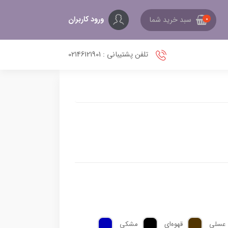
ورود کاربران
سبد خرید شما
0
تلفن پشتیبانی : 02146121901
عسلی
قهوه‌ای
مشکی