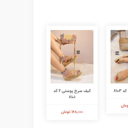
8103
کیف سرخ پوستی 2 کد
کیف پلنگی گرد کد 8100
8101
98,000 تومان
168,000 تومان