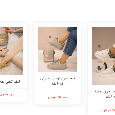
کیف چرم توسی صورتی
کیف کنفی لمه کد 
کد 8104
 ماری سفید
238,000 تومان
8109
198,000 تومان
ومان