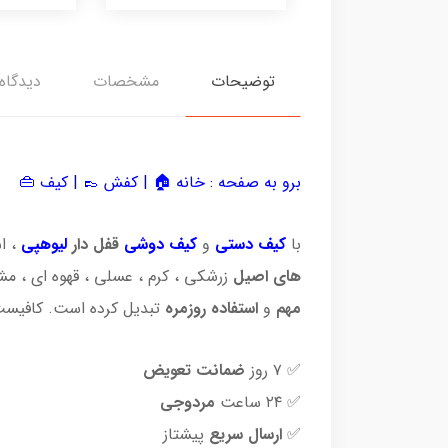
توضیحات
مشخصات
دیدگاه‌
برو به صفحه :
خانه 🏠
|
کفش 👞
|
کیف 👜
با
کیف دستی
و
کیف دوشی
قفل دار
لیوهپی
، ا
های اصیل
زرشکی ، کرم ، عسلی ، قهوه ای ، 
مهم
و
استفاده روزمره
تبدیل کرده است. کافیست
✅ ۷ روز
ضمانت تعویض
✅ ۲۴ ساعت
مردوجی
✅
ارسال سریع
پیشتاز