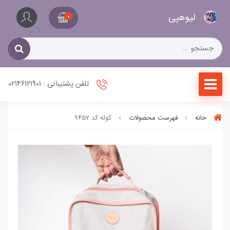
کیف
لیو‌هپی
و
0
کفش
زنانه
تلفن پشتیبانی : 02146121901
خانه
فهرست محصولات
کوله کد ۹۴۵۷