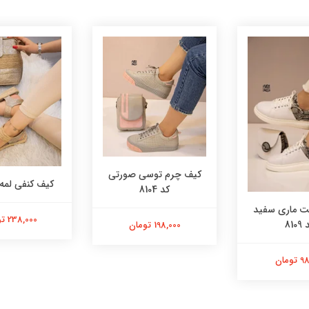
کیف چرم توسی صورتی
کیف کنفی لمه کد 
کد 8104
 ماری سفید
238,000 تومان
8109
198,000 تومان
ومان