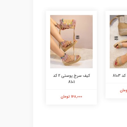
8103
کیف سرخ پوستی 2 کد
کیف پلنگی گرد کد 8100
8101
98,000 تومان
168,000 تومان