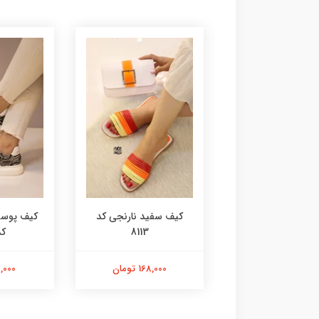
آدیداسی کد 8115
کیف سفید نارنجی کد
کیف پوست
8113
کد 
168,000 تومان
168,000 تومان
98,000 ت