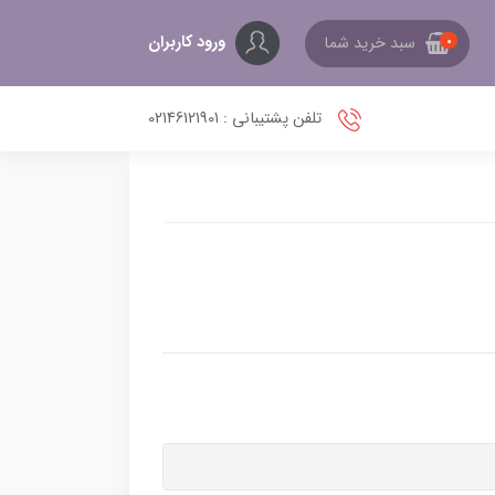
ورود کاربران
سبد خرید شما
0
تلفن پشتیبانی : 02146121901