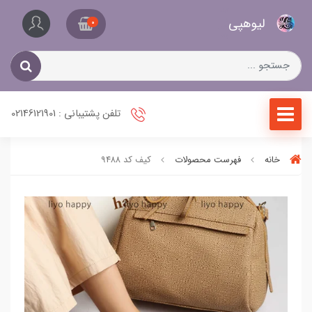
کیف
لیو‌هپی
و
0
کفش
زنانه
تلفن پشتیبانی : 02146121901
خانه
فهرست محصولات
کیف کد ۹۴۸۸