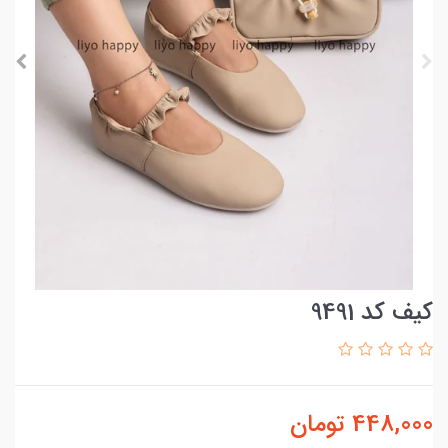
کیف کد 9491
448,000
تومان