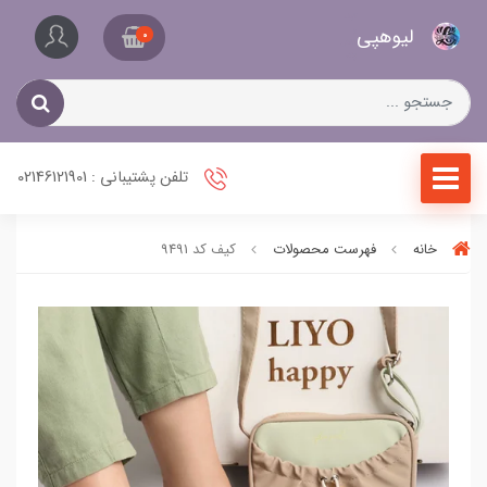
کیف
لیو‌هپی
و
0
کفش
زنانه
تلفن پشتیبانی : 02146121901
خانه
فهرست محصولات
کیف کد 9491