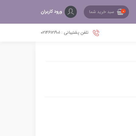
ورود کاربران
سبد خرید شما
0
تلفن پشتیبانی : 02146121901