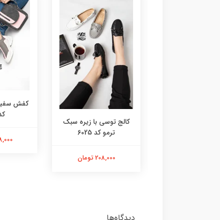
کفش سفید 
کد 3
مک کویین پلنگی
کالج توسی با زیره سبک
سفید کد 6052
ترمو کد 6025
238,000 
238,000 تومان
208,000 تومان
دیدگاه‌ها