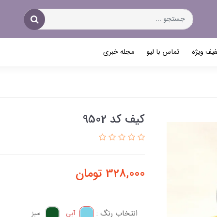
یف ویژه
تماس با لیو
مجله خبری
کیف کد 9502
328,000
تومان
انتخاب رنگ :
آبی
سبز