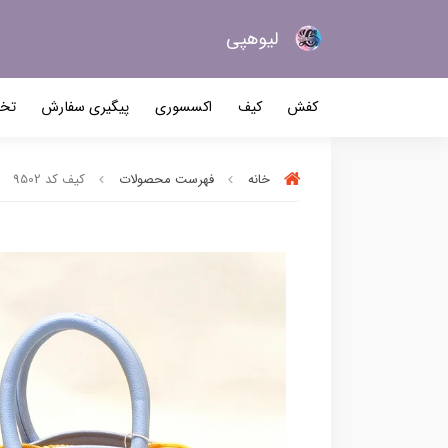
لیو‌هپی
کیف و کفش زنانه
کفش
کیف
اکسسوری
پیگیری سفارش
تخف
خانه
فهرست محصولات
کیف کد 9502