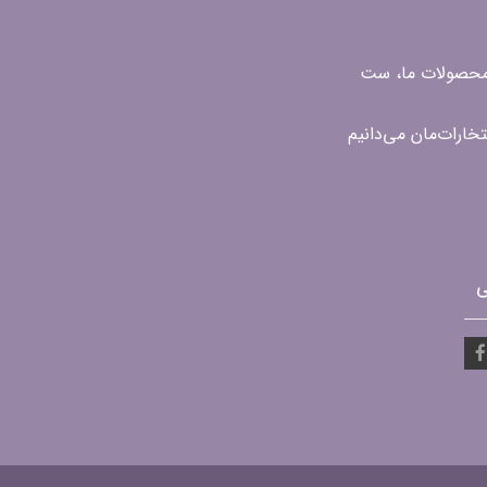
ن محصولات ما، ست
ی