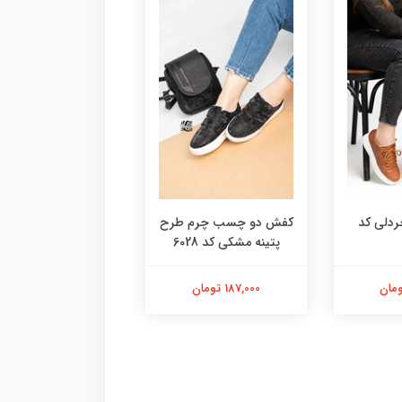
دلی کد
کفش دو چسب چرم طرح
کتونی کش بافت ت
پتینه مشکی کد 6028
صورتی فشیون کد 6059
187,000 تومان
238,000 تومان