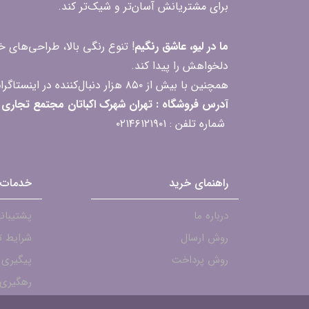
برای مشتریانش آسان‌تر و شیک‌تر کند.
ما در لیو، عاشق رنگیم
! تنوع رنگی بالا، طراحی‌های
دلخواهش را پیدا کند.
همچنین با بیش از ۸۵۰ هزار دنبال‌کننده در اینستاگرام، ارتباط مداوم و پاسخ‌گویی به سؤالات و بازخوردهای شما را یکی از افتخارات‌مان می‌دانیم
آدرس فروشگاه : تهران شهرک اکباتان مجتمع تجاری مگامال طبقه F2 واحد 237-239
شماره تلفن : ۰۲۱۴۶۱۲۱۹۰۱
راهنمای خرید
خدمات 
درباره ما
پشتیبانی - ۱۹۰۱
روش ارسال
شرایط ت
روش پرداخت
پیگیری
رهگیری 