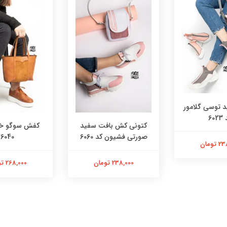
توسی گلامور
602
کتونی کش بافت سفید
کفش سوگو خر
صورتی فشیون کد 6060
6040
تومان
238,000 تومان
268,000 تومان