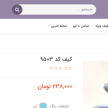
یف ویژه
تماس با لیو
مجله خبری
کیف کد 9503
238,000
تومان
انتخاب رنگ :
آبی