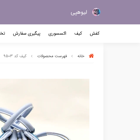
لیو‌هپی
کیف و کفش زنانه
کفش
کیف
اکسسوری
پیگیری سفارش
تخف
خانه
فهرست محصولات
کیف کد 9503