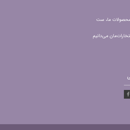
ن محصولات ما، ست
ی