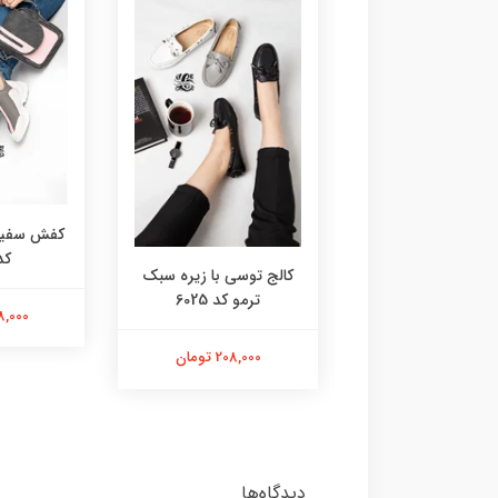
کفش سفید 
کد 3
مک کویین پلنگی
کالج توسی با زیره سبک
سفید کد 6052
ترمو کد 6025
238,000 
238,000 تومان
208,000 تومان
دیدگاه‌ها