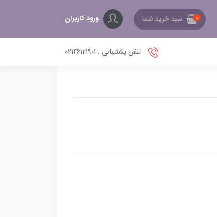
ورود کاربران
سبد خرید شما
0
تلفن پشتیبانی : 02146121901