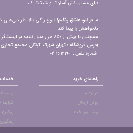
برای مشتریانش آسان‌تر و شیک‌تر کند.
ما در لیو، عاشق رنگیم
! تنوع رنگی بالا، طراحی‌های
دلخواهش را پیدا کند.
همچنین با بیش از ۸۵۰ هزار دنبال‌کننده در اینستاگرام، ارتباط مداوم و پاسخ‌گویی به سؤالات و بازخوردهای شما را یکی از افتخارات‌مان می‌دانیم
آدرس فروشگاه : تهران شهرک اکباتان مجتمع تجاری مگامال طبقه F2 واحد 237-239
شماره تلفن : ۰۲۱۴۶۱۲۱۹۰۱
راهنمای خرید
خدمات 
درباره ما
پشتیبانی - ۱۹۰۱
روش ارسال
شرایط ت
روش پرداخت
پیگیری
رهگیری 