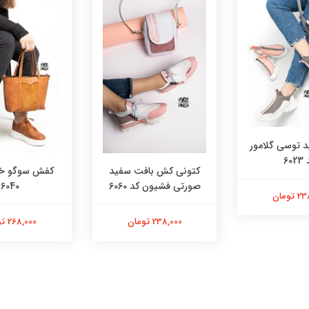
توسی گلامور
602
کتونی کش بافت سفید
کفش سوگو خر
صورتی فشیون کد 6060
6040
تومان
238,000 تومان
268,000 تومان