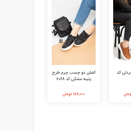
دلی کد
کفش دو چسب چرم طرح
کتونی کش بافت ت
پتینه مشکی کد 6028
صورتی فشیون کد 6059
187,000 تومان
238,000 تومان