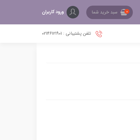
ورود کاربران
سبد خرید شما
0
تلفن پشتیبانی : 02146121901