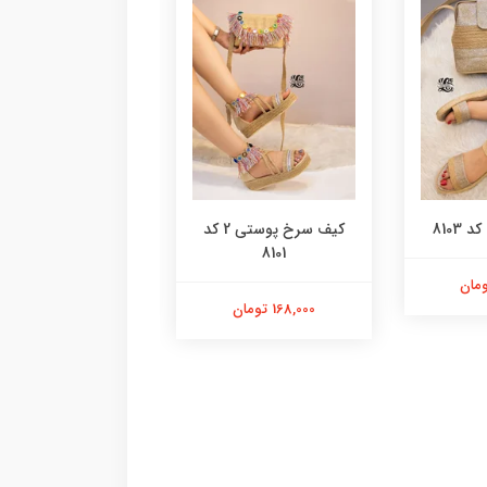
8103
کیف سرخ پوستی 2 کد
کیف پلنگی گرد کد 8100
8101
98,000 تومان
168,000 تومان