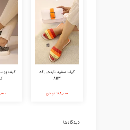
آدیداسی کد 8115
کیف سفید نارنجی کد
کیف پوست
8113
کد 
168,000 تومان
168,000 تومان
98,000 ت
دیدگاه‌ها