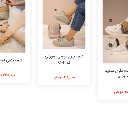
کیف چرم توسی صورتی
کیف کنفی لمه کد 
کد 8104
 ماری سفید
238,000 تومان
8109
198,000 تومان
ومان