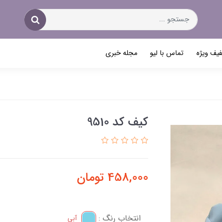
یف ویژه
تماس با لیو
مجله خبری
کیف کد 9510
458,000
تومان
انتخاب رنگ :
آبی