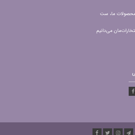
ن محصولات ما، ست
ی