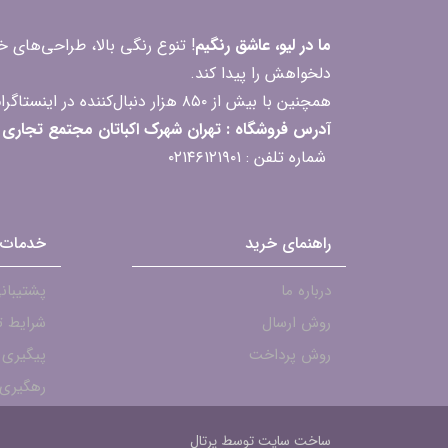
ما در لیو، عاشق رنگیم
! تنوع رنگی بالا، طراحی‌های
دلخواهش را پیدا کند.
همچنین با بیش از ۸۵۰ هزار دنبال‌کننده در اینستاگرام، ارتباط مداوم و پاسخ‌گویی به سؤالات و بازخوردهای شما را یکی از افتخارات‌مان می‌دانیم
آدرس فروشگاه : تهران شهرک اکباتان مجتمع تجاری مگامال طبقه F2 واحد 237-239
شماره تلفن : ۰۲۱۴۶۱۲۱۹۰۱
راهنمای خرید
خدمات 
درباره ما
پشتیبانی - ۱۹۰۱
روش ارسال
شرایط ت
روش پرداخت
پیگیری
رهگیری 
ساخت سایت توسط
پرتال