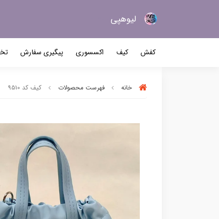
لیو‌هپی
کیف و کفش زنانه
کفش
کیف
اکسسوری
پیگیری سفارش
تخف
خانه
فهرست محصولات
کیف کد 9510