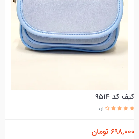
کیف کد 9514
از 1
698,000
تومان