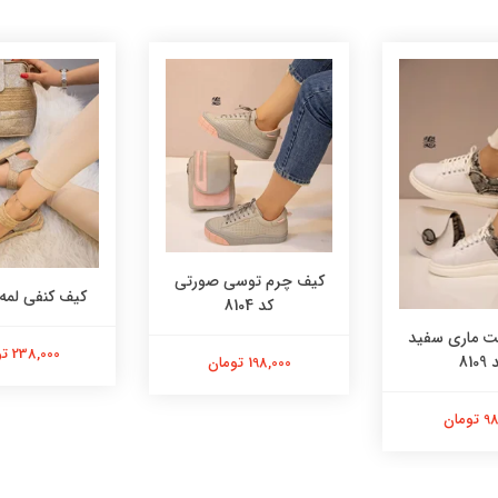
کیف چرم توسی صورتی
کیف کنفی لمه کد 
کد 8104
 ماری سفید
238,000 تومان
8109
198,000 تومان
ومان