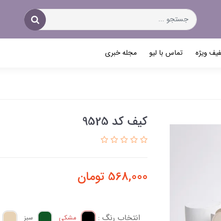
یف ویژه
تماس با لیو
مجله خبری
کیف کد 9525
568,000
تومان
انتخاب رنگ :
مشکی
سبز