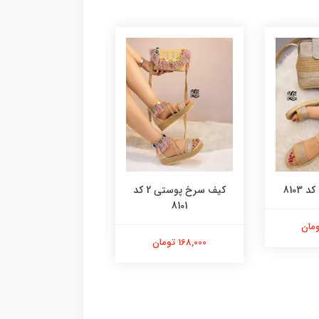
8103
کیف سرخ پوستی 2 کد
کیف پلنگی گرد کد 8100
8101
98,000 تومان
168,000 تومان