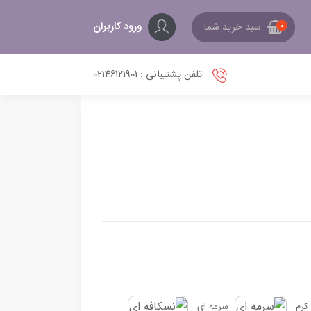
ورود کاربران
سبد خرید شما
0
تلفن پشتیبانی : 02146121901
کرم
سرمه ای