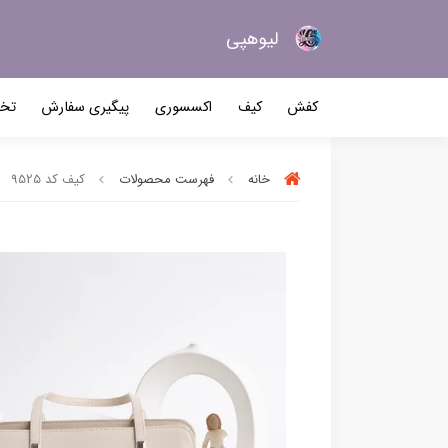
لیو‌هپی
کیف و کفش زنانه
کفش
کیف
اکسسوری
پیگیری سفارش
تخف
خانه
فهرست محصولات
کیف کد 9525