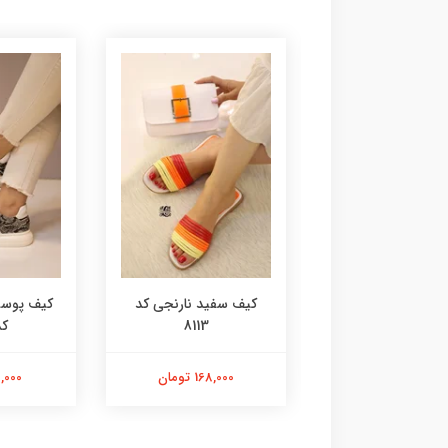
آدیداسی کد 8115
کیف سفید نارنجی کد
کیف پوست
8113
کد 
168,000 تومان
168,000 تومان
98,000 ت