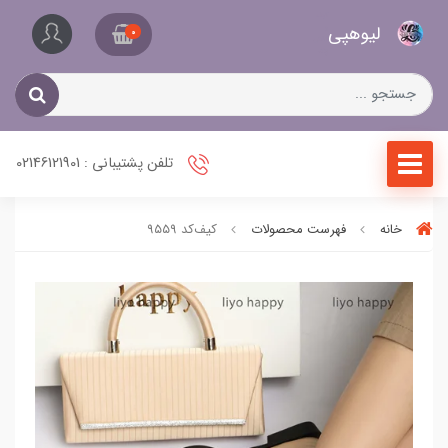
کیف
لیو‌هپی
و
0
کفش
زنانه
تلفن پشتیبانی : 02146121901
خانه
فهرست محصولات
کیف‌کد ۹۵۵۹