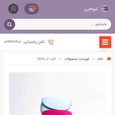
کیف
لیو‌هپی
و
0
کفش
زنانه
تلفن پشتیبانی : 02146121901
خانه
فهرست محصولات
کیف کد 9565