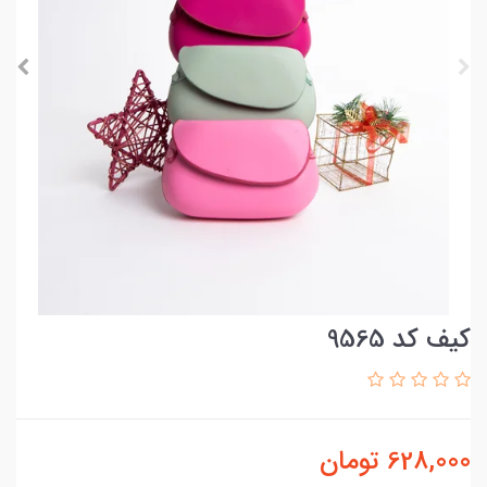
کیف کد 9565
628,000
تومان