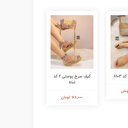
8103
کیف سرخ پوستی 2 کد
کیف پلنگی گرد کد 8100
8101
98,000 تومان
168,000 تومان