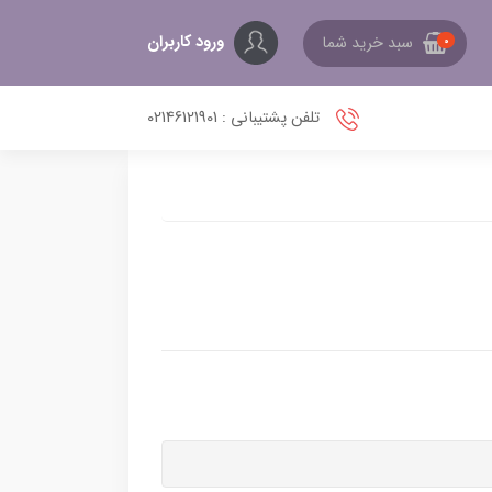
ورود کاربران
سبد خرید شما
0
تلفن پشتیبانی : 02146121901