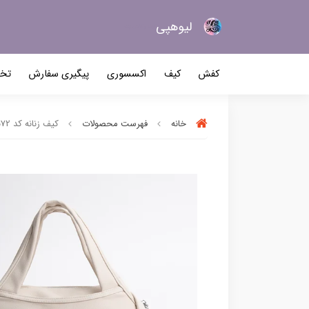
لیو‌هپی
کیف و کفش زنانه
کفش
کیف
اکسسوری
پیگیری سفارش
تخف
خانه
فهرست محصولات
کیف زنانه کد 9572