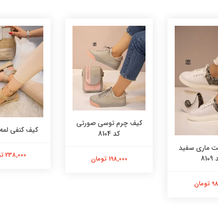
کیف چرم توسی صورتی
کیف کنفی لمه کد 
کد 8104
 ماری سفید
238,000 تومان
8109
198,000 تومان
ومان