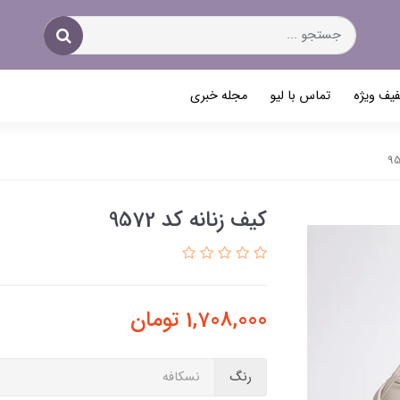
یف ویژه
تماس با لیو
مجله خبری
کیف زنانه کد 9572
1,708,000
تومان
رنگ
نسکافه