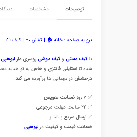
توضیحات
مشخصات
دیدگاه‌
برو به صفحه :
خانه 🏠
|
کفش 👞
|
کیف 👜
با
کیف دستی
و
کیف دوشی
روسری دار
لیوهپی
،
شده تا
استایلی فانتزی
و
خاص
به تو هدیه ده
درخشش
در مهمانی ها برآورده
می کند
.
✅ ۷ روز
ضمانت تعویض
✅ ۲۴ ساعت
مهلت مرجوعی
✅
ارسال سریع
پیشتاز
ضمانت قیمت و کیفیت
در
لیوهپی