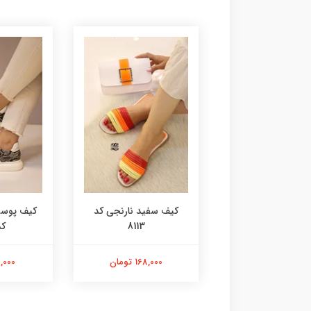
آدیداسی کد 8115
کیف سفید نارنجی کد
کیف پوست
8113
کد 
168,000 تومان
168,000 تومان
98,000 ت