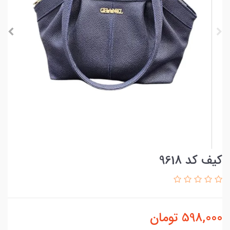
کیف کد 9618
598,000
تومان