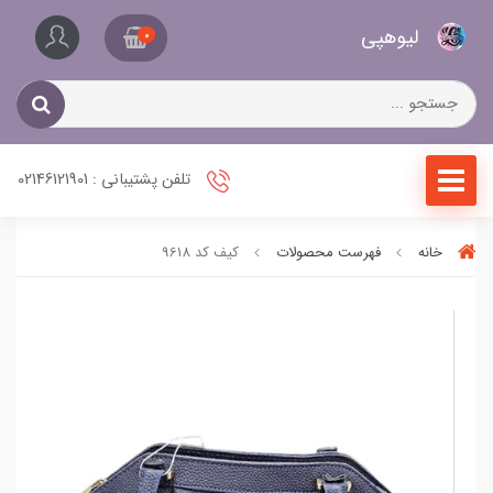
کیف
لیو‌هپی
و
0
کفش
زنانه
تلفن پشتیبانی : 02146121901
خانه
فهرست محصولات
کیف کد 9618