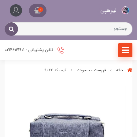
کیف
لیو‌هپی
و
0
کفش
زنانه
تلفن پشتیبانی : 02146121901
خانه
فهرست محصولات
کیف کد 9644