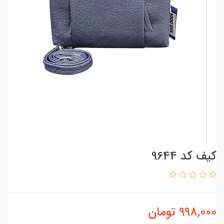
کیف کد 9644
998,000
تومان