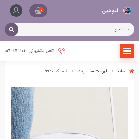
کیف
لیو‌هپی
و
0
کفش
زنانه
تلفن پشتیبانی : 02146121901
خانه
فهرست محصولات
کیف کد 9927