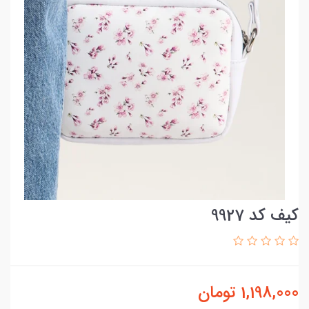
کیف کد 9927
1,198,000
تومان