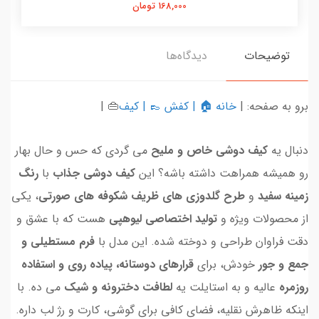
168,000 تومان
توضیحات
دیدگاه‌ها
برو به صفحه: |
خانه
🏠 |
کفش
👞 |
کیف
👜 |
دنبال یه
کیف دوشی خاص و ملیح
می گردی که حس و حال بهار
رو همیشه همراهت داشته باشه؟ این
کیف دوشی جذاب
با
رنگ
زمینه سفید
و
طرح گلدوزی های ظریف شکوفه های صورتی
، یکی
از محصولات ویژه و
تولید اختصاصی لیوهپی
هست که با عشق و
دقت فراوان طراحی و دوخته شده. این مدل با
فرم مستطیلی و
جمع و جور
خودش، برای
قرارهای دوستانه، پیاده روی و استفاده
روزمره
عالیه و به استایلت یه
لطافت دخترونه و شیک
می ده. با
اینکه ظاهرش نقلیه، فضای کافی برای گوشی، کارت و رژ لب داره.