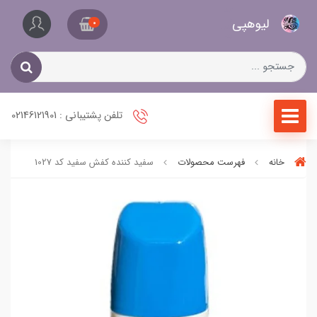
کیف
لیو‌هپی
و
0
کفش
زنانه
تلفن پشتیبانی : 02146121901
خانه
فهرست محصولات
سفید کننده کفش سفید کد 1027