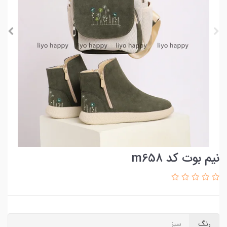
نیم بوت کد m658
رنگ
سبز