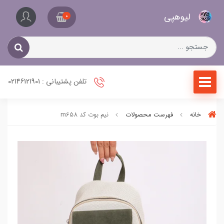
کیف
لیو‌هپی
و
0
کفش
زنانه
تلفن پشتیبانی : 02146121901
خانه
فهرست محصولات
نیم بوت کد m658