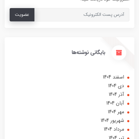
عضویت
بایگانی نوشته‌ها
اسفند 1404
دی 1404
آذر 1404
آبان 1404
مهر 1404
شهریور 1404
مرداد 1404
تير 1404