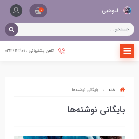
کیف
لیو‌هپی
و
0
کفش
زنانه
تلفن پشتیبانی : 02146121901
خانه
بایگانی نوشته‌ها
بایگانی نوشته‌ها