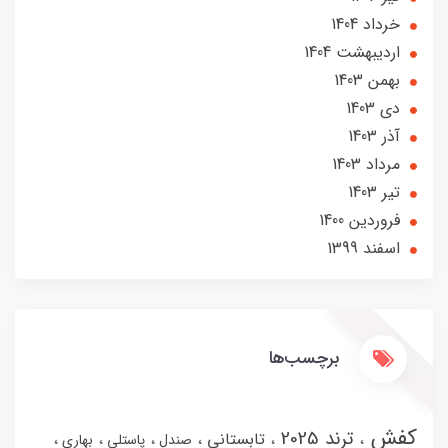
خرداد 1404
ارديبهشت 1404
بهمن 1403
دی 1403
آذر 1403
مرداد 1403
تير 1403
فروردین 1400
اسفند 1399
برچسب‌ها
کفش
ترند 2025
تابستانی
صندل
پاستلی
بهاری