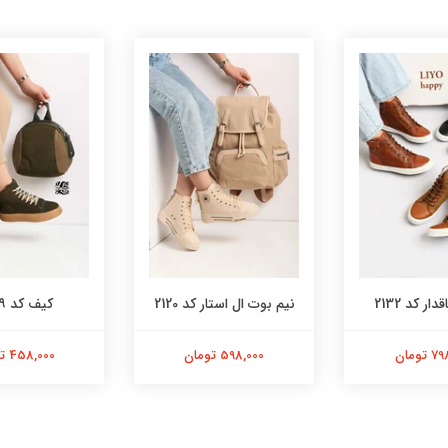
ر کد 2132
نیم بوت ال استار کد 2120
کیف کد ۹۲۵۹
تومان
598,000 تومان
458,000 تومان