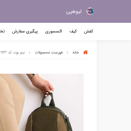
لیو‌هپی
کیف و کفش زنانه
کفش
کیف
اکسسوری
پیگیری سفارش
تخف
خانه
فهرست محصولات
نیم بوت کد 2143