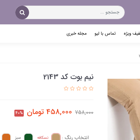
یف ویژه
تماس با لیو
مجله خبری
نیم بوت کد 2143
458,000
تومان
758,000
40%
انتخاب رنگ :
نسکافه
سبز