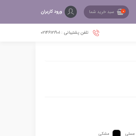
ورود کاربران
سبد خرید شما
0
تلفن پشتیبانی : 02146121901
عسلی
مشکی