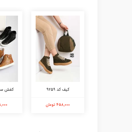
ت ال استار کد 2120
کیف کد ۹۲۵۹
کفش ساقدا
598,000 تومان
458,000 تومان
798,000 