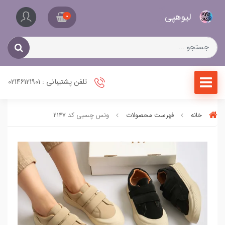
کیف
لیو‌هپی
و
0
کفش
زنانه
تلفن پشتیبانی : 02146121901
خانه
فهرست محصولات
ونس چسبی کد 2147