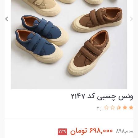
ونس چسبی کد 2147
از 2
698,000
تومان
898,000
23%