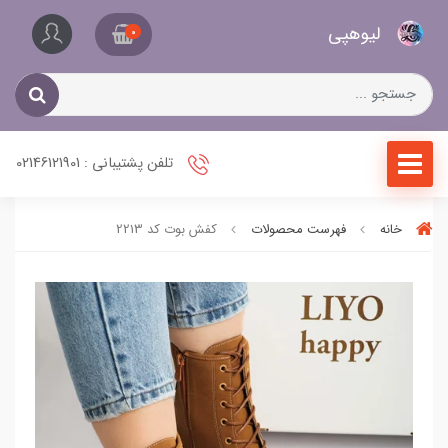
کیف
لیو‌هپی
و
0
کفش
زنانه
تلفن پشتیبانی : 02146121901
خانه
فهرست محصولات
کفش بوت کد 2213