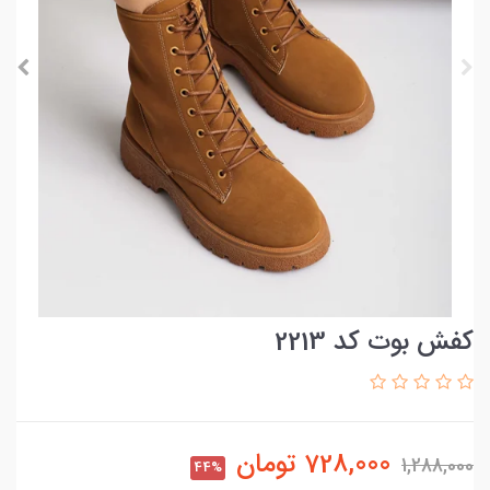
کفش بوت کد 2213
728,000
تومان
1,288,000
44%