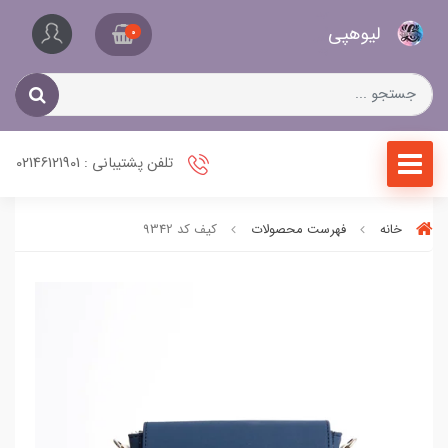
کیف
لیو‌هپی
و
0
کفش
زنانه
تلفن پشتیبانی : 02146121901
خانه
فهرست محصولات
کیف کد 9342