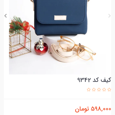
کیف کد 9342
598,000
تومان