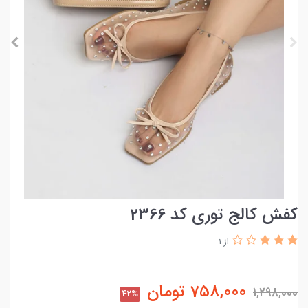
کفش کالج توری کد 2366
از 1
758,000
تومان
1,298,000
42%