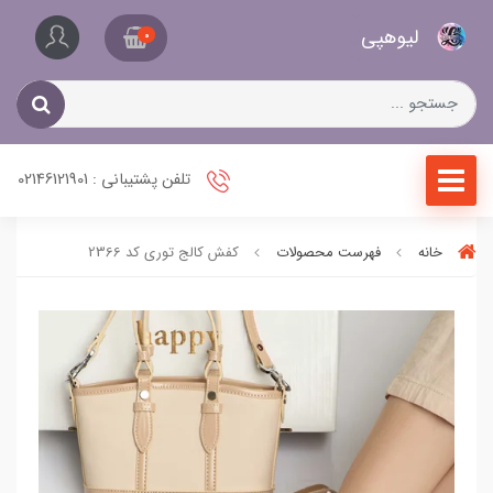
کیف
لیو‌هپی
و
0
کفش
زنانه
تلفن پشتیبانی : 02146121901
خانه
فهرست محصولات
کفش کالج توری کد 2366