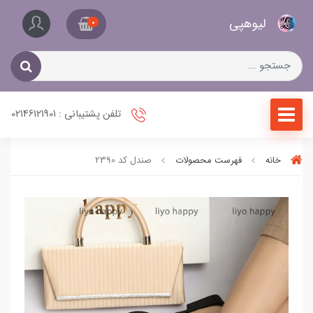
کیف
لیو‌هپی
و
0
کفش
زنانه
تلفن پشتیبانی : 02146121901
خانه
فهرست محصولات
صندل کد 2390