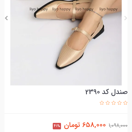
صندل کد 2390
658,000
تومان
1,098,000
41%