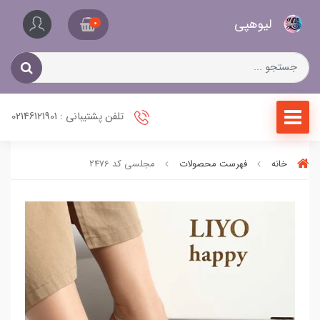
کیف
لیو‌هپی
و
0
کفش
زنانه
تلفن پشتیبانی : 02146121901
خانه
فهرست محصولات
مجلسی کد 2476