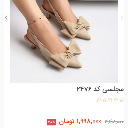
مجلسی کد 2476
1,998,000
تومان
3,198,000
38%