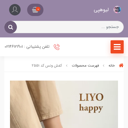
کیف
لیو‌هپی
و
0
کفش
زنانه
تلفن پشتیبانی : 02146121901
خانه
فهرست محصولات
کفش ونس کد 2551