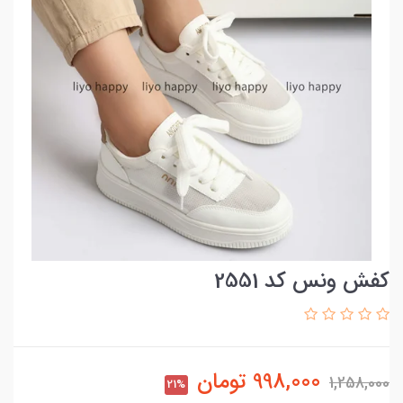
کفش ونس کد 2551
998,000
تومان
1,258,000
21%