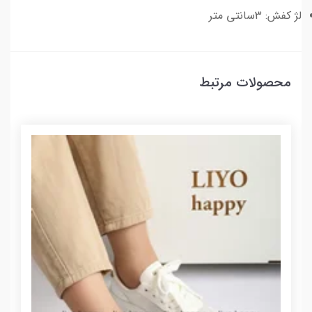
لژ کفش: 3سانتی متر
محصولات مرتبط