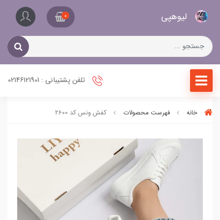
کیف
لیو‌هپی
و
0
کفش
زنانه
تلفن پشتیبانی : 02146121901
خانه
فهرست محصولات
کفش ونس کد 2600