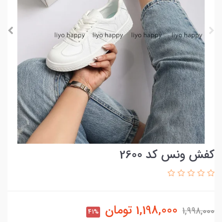
کفش ونس کد 2600
1,198,000
تومان
1,998,000
41%