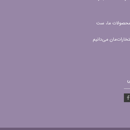
ن محصولات ما، ست
ی