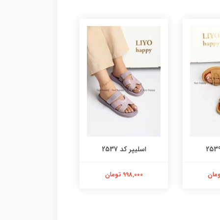
اسلیپر کد 2537
صندل کد 2585
998,000 تومان
1,598,000 تومان