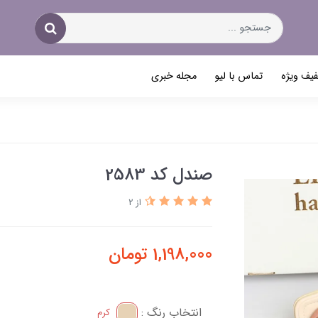
یف ویژه
تماس با لیو
مجله خبری
صندل کد 2583
از 2
1,198,000
تومان
انتخاب رنگ :
کرم