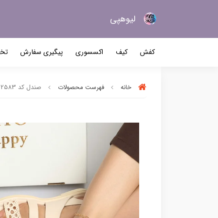
لیو‌هپی
کیف و کفش زنانه
کفش
کیف
اکسسوری
پیگیری سفارش
تخف
خانه
فهرست محصولات
صندل کد 2583