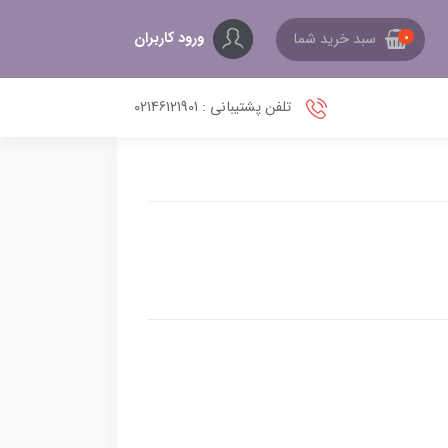
ورود کاربران
سبد خرید شما
0
تلفن پشتیبانی : 02146121901