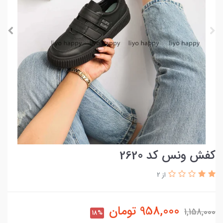
کفش ونس کد 2620
از 2
958,000
تومان
1,158,000
18%