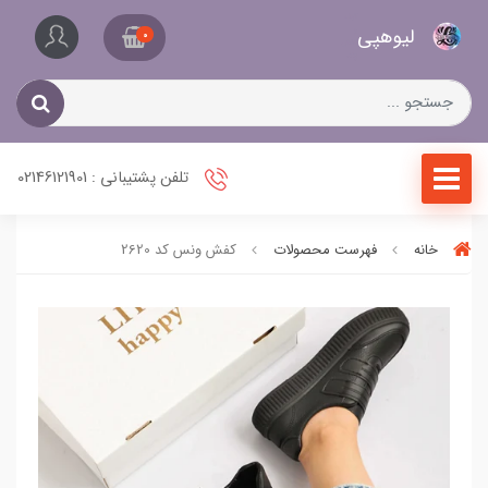
کیف
لیو‌هپی
و
0
کفش
زنانه
تلفن پشتیبانی : 02146121901
خانه
فهرست محصولات
کفش ونس کد 2620