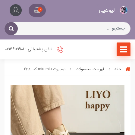
کیف
لیو‌هپی
و
0
کفش
زنانه
تلفن پشتیبانی : 02146121901
خانه
فهرست محصولات
نیم بوت miu miu کد 2681