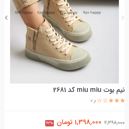
نیم بوت miu miu کد 2681
از 2
1,398,000
تومان
2,398,000
42%