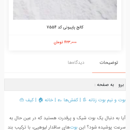
کالج پاپیونی کد 7554
423,000 تومان
توضیحات
دیدگاه‌ها
برو به صفحه :
بوت و نیم بوت زنانه
👢 |
کفش‌ها
👞 |
خانه
🏠 |
کیف
👜
آیا به دنبال یک بوت شیک و پرقدرت هستید که در عین حال به
سرعت پوشیده شود؟ این
بوت‌
های ساقدار لیوهپی، با ترکیب بند