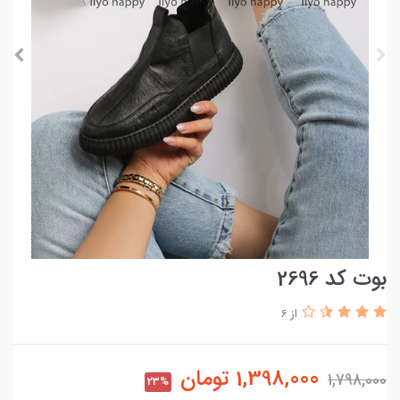
بوت کد 2696
از 6
1,398,000
تومان
1,798,000
23%