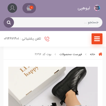
کیف
لیو‌هپی
و
0
کفش
زنانه
تلفن پشتیبانی : 02146121901
خانه
فهرست محصولات
بوت کد 2696