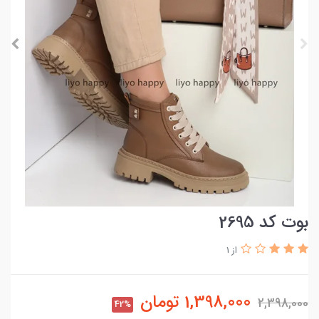
بوت کد 2695
از 1
1,398,000
تومان
2,398,000
42%