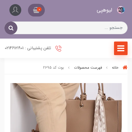
کیف
لیو‌هپی
و
0
کفش
زنانه
تلفن پشتیبانی : 02146121901
خانه
فهرست محصولات
بوت کد 2695