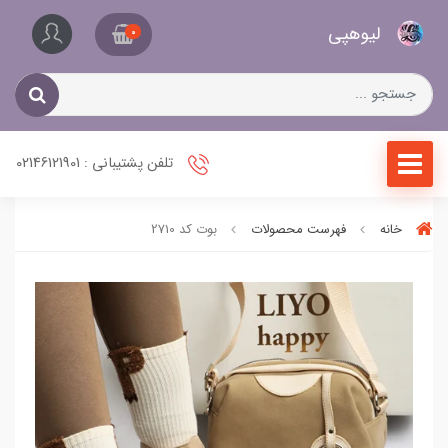
کیف
لیو‌هپی
و
0
کفش
زنانه
تلفن پشتیبانی : 02146121901
خانه
فهرست محصولات
بوت کد 2710