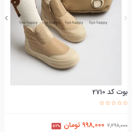
بوت کد 2710
998,000
تومان
2,298,000
57%